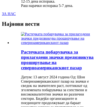
12-15 дена испорака.
Раш нарачки испорака 5-7 дена.
ЗА НАС
Најнови вести
Растечката побарувачка за
прилагодени значки предизвикува
проширување на
северноамериканскиот пазар
Датум: 13 август 2024 година Од: Шон
Северноамериканскиот пазар на значки е
сведок на значителен раст, поттикнат од
зголемената побарувачка за сопствени и
висококвалитетни значки во различни
сектори. Бидејќи организациите и
поединците продолжуваат да бараат