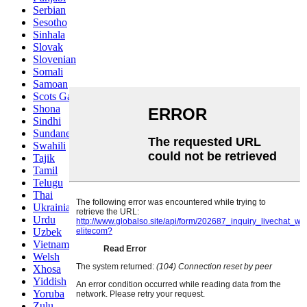
Serbian
Sesotho
Sinhala
Slovak
Slovenian
Somali
Samoan
Scots Gaelic
Shona
Sindhi
Sundanese
Swahili
Tajik
Tamil
Telugu
Thai
Ukrainian
Urdu
Uzbek
Vietnamese
Welsh
Xhosa
Yiddish
Yoruba
Zulu