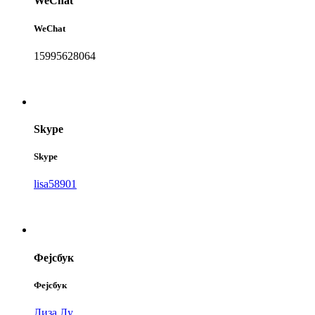
WeChat
WeChat
15995628064
Skype
Skype
lisa58901
Фејсбук
Фејсбук
Лиза Лу