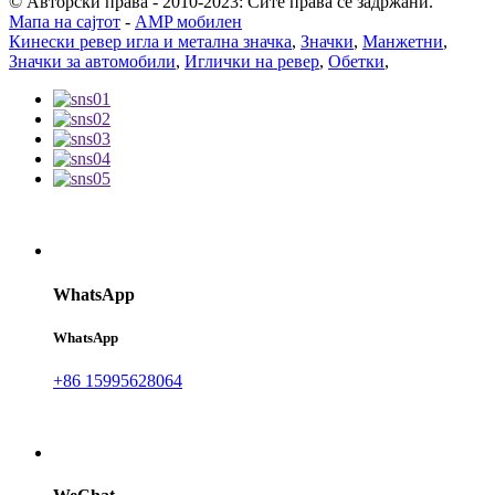
© Авторски права - 2010-2023: Сите права се задржани.
Мапа на сајтот
-
AMP мобилен
Кинески ревер игла и метална значка
,
Значки
,
Манжетни
,
Значки за автомобили
,
Иглички на ревер
,
Обетки
,
WhatsApp
WhatsApp
+86 15995628064