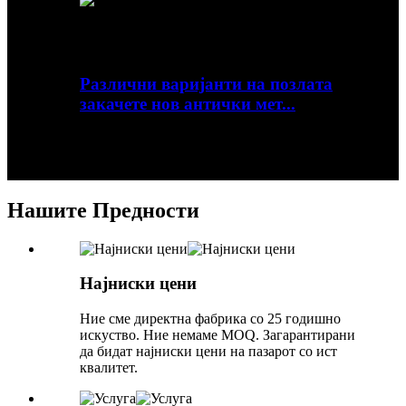
Различни варијанти на позлата
закачете нов антички мет...
Преглед Брзи детали Материјал: Метал
Печатење: без печатење Начин на печатење:
без печатење...
Нашите Предности
Најниски цени
Ние сме директна фабрика со 25 годишно
искуство. Ние немаме MOQ. Загарантирани
да бидат најниски цени на пазарот со ист
квалитет.