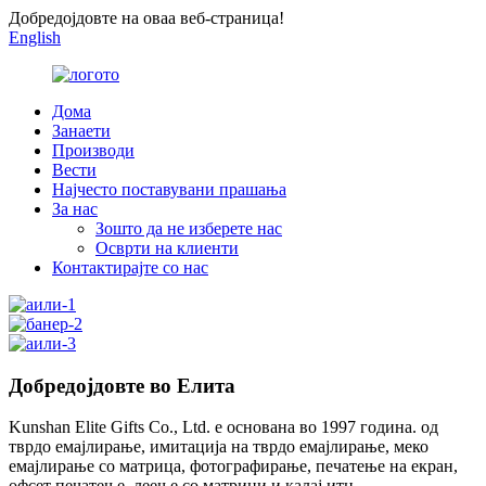
Добредојдовте на оваа веб-страница!
English
Дома
Занаети
Производи
Вести
Најчесто поставувани прашања
За нас
Зошто да не изберете нас
Осврти на клиенти
Контактирајте со нас
Добредојдовте во Елита
Kunshan Elite Gifts Co., Ltd. е основана во 1997 година. од
тврдо емајлирање, имитација на тврдо емајлирање, меко
емајлирање со матрица, фотографирање, печатење на екран,
офсет печатење, леење со матрици и калај итн...