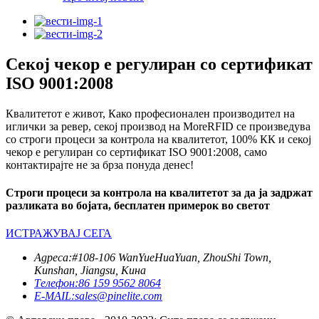
Секој чекор е регулиран со сертификат
ISO 9001:2008
Квалитетот е живот, Како професионален производител на
иглички за ревер, секој производ на MoreRFID се произведува
со строги процеси за контрола на квалитетот, 100% КК и секој
чекор е регулиран со сертификат ISO 9001:2008, само
контактирајте не за брза понуда денес!
Строги процеси за контрола на квалитетот за да ја задржат
разликата во бојата, бесплатен примерок во светот
ИСТРАЖУВАЈ СЕГА
Адреса:
#108-106 WanYueHuaYuan, ZhouShi Town,
Kunshan, Jiangsu, Кина
Телефон:
86 159 9562 8064
E-MAIL:
sales@pinelite.com