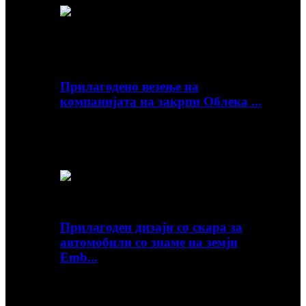
Прилагодено везење на
компанијата на закрпи Облека ...
Преглед Брзи детали Декорација: Тип на
ткаенина од чипка: Платно Тип на производ:
ЗАКРПНИ ...
Прилагоден дизајн со скара за
автомобили со знаме на земји
Emb...
Преглед Брзи детали Тип: Лого / Употреба на
значка: Материјал за моторен автомобил: