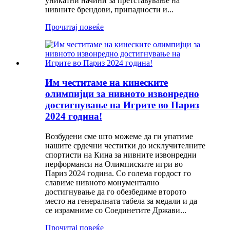
уникатни начини за претставување на
нивните брендови, припадности и...
Прочитај повеќе
Им честитаме на кинеските
олимпијци за нивното извонредно
достигнување на Игрите во Париз
2024 година!
Возбудени сме што можеме да ги упатиме
нашите срдечни честитки до исклучителните
спортисти на Кина за нивните извонредни
перформанси на Олимписките игри во
Париз 2024 година. Со голема гордост го
славиме нивното монументално
достигнување да го обезбедиме второто
место на генералната табела за медали и да
се израмниме со Соединетите Држави...
Прочитај повеќе