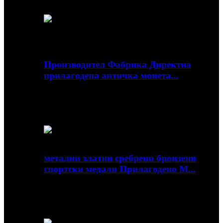
легура на цинк, бр...
Производител Фабрика Директна
прилагодена античка монета...
Преглед Брзи детали Материјал: Метал
Печатење: Печатење со сечење со матрица
Тип: Легура на цинк...
метални златни сребрени бронзени
спортски медали Прилагодено М...
Преглед Брзи детали Материјал: Метал
Печатење: Печатење со матрица Тип:
Алуминиум...