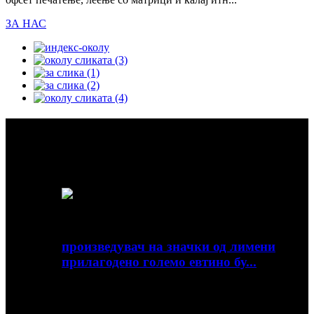
ЗА НАС
Избрани производи
Возбудлива мешавина од винтиџ форми, стилска технологија
на филаменти, прекрасна светлина и енергетска ефикасност
произведувач на значки од лимени
прилагодено големо евтино бу...
Преглед Брзи детали Материјал: метал, калај
Печатење: Офсет печатење Тип: Tin Pro...